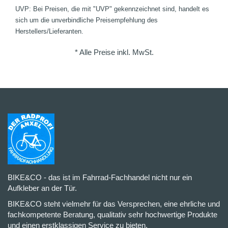
UVP: Bei Preisen, die mit "UVP" gekennzeichnet sind, handelt es
sich um die unverbindliche Preisempfehlung des
Herstellers/Lieferanten.
* Alle Preise inkl. MwSt.
BIKE&CO - das ist im Fahrrad-Fachhandel nicht nur ein
Aufkleber an der Tür.
BIKE&CO steht vielmehr für das Versprechen, eine ehrliche und
fachkompetente Beratung, qualitativ sehr hochwertige Produkte
und einen erstklassigen Service zu bieten.