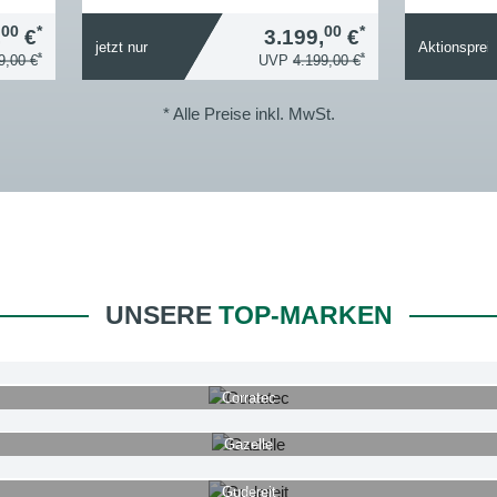
00
*
00
*
,
€
3.199,
€
jetzt nur
Aktionsprei
*
*
9,00 €
UVP
4.199,00 €
* Alle Preise inkl. MwSt.
UNSERE
TOP-MARKEN
Corratec
Gazelle
Gudereit