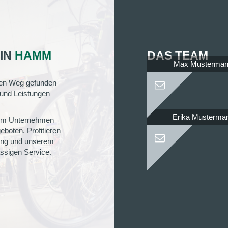
 IN
HAMM
DAS TEAM
Max Musterma
llen Weg gefunden
 und Leistungen
Erika Musterma
rem Unternehmen
boten. Profitieren
rung und unserem
ässigen Service.