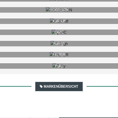
MORRISON
Kalkhoff
QWIC
Raleigh
FALTER
Puky
MARKENÜBERSICHT