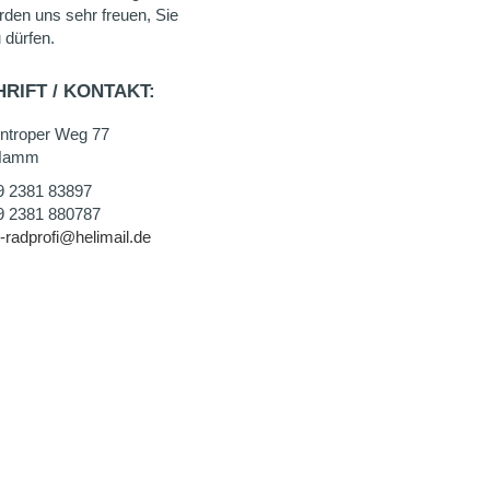
rden uns sehr freuen, Sie
 dürfen.
RIFT / KONTAKT:
entroper Weg 77
Hamm
9 2381 83897
9 2381 880787
-radprofi@helimail.de