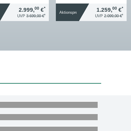
00
*
00
*
2.999,
€
1.259,
€
s
Aktionspreis
*
*
UVP
3.699,00 €
UVP
2.099,00 €