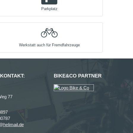
Parkplatz
Werkstatt auch für Fremdfahrzeuge
 KONTAKT:
BIKE&CO PARTNER
Weg 77
3897
80787
i@helimail.de